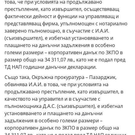
това, че при условията на продължавано
престъпление, като извършител, осъществяващ
фактически дейност и функции на управляващ и
представляващ фирма, упълномощен с нотариално
заверено пълномощно, в съучастие с И.А.И.
(съизвършител), е избегнал установяването и
плащането на данъчни задължения в особено
големи размери – корпоративен данък по ЗКПО в
размер общо на 34 311,07 лв., като не е подал пред
ТД НАП годишни данъчни декларации.
Също така, Окръжна прокуратура – Пазарджик,
обвинява И.А.И. в това, че при условията на
продължавано престъпление, като извършител, в
качеството на управител и в съучастие с
пълномощника Д.А.С. (съизвършител), е избегнал
установяването и плащането на данъчни
задължения в особено големи размери –
корпоративен данък по ЗКПО в размер общо на