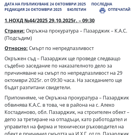
ДАТА НА ПУБЛИКУВАНЕ 24 ОКТОМВРИ 2025
ПОСЛЕДНА
РЕДАКЦИЯ 24 ОКТОМВРИ 2025
БЮЛЕТИН
ОТПЕЧАТАЙ
1.НОХД №
44
/2025 2
9
.
10
.2025г. –
09
:30
Страни:
Окръжна прокуратура – Пазарджик – К.А.С.
(Подсъдим)
Относно:
Смърт по непредпазливост
Окръжен съд – Пазарджик ще проведе следващо
съдебно заседание по наказателното дело за
причиняване на смърт по непредпазливост на 29
октомври 2025г. от 09:30 часа. На заседанието ще
бъдат разпитани свидетели.
Припомняме, че Окръжна прокуратура – Пазарджик
обвинява К.А.С. в това, че в района на с. Алеко
Костадиново, обл. Пазарджик, на строителен обект –
депо за третиране на отпадъци, като работодател и
управител на фирма и технически ръководител на
обект е причинил смъртта на И.Х.Г. от гр. Пазарджик,