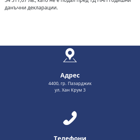
34 311,07 лв., като не е подал пред ТД НАП годишни
данъчни декларации.
Адрес
4400, гр. Пазарджик
ул. Хан Крум 3
Телефони