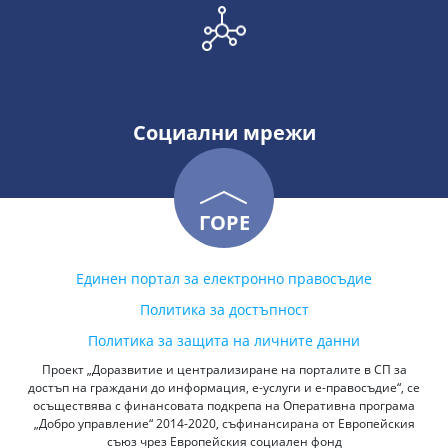
Социални мрежи
ГОРЕ
Единен портал за електронно правосъдие
Политика за достъпност
Политика за защита на личните данни
Проект „Доразвитие и централизиране на порталите в СП за
достъп на граждани до информация, е-услуги и е-правосъдие“, се
осъществява с финансовата подкрепа на Оперативна програма
„Добро управление“ 2014-2020, съфинансирана от Европейския
съюз чрез Европейския социален фонд