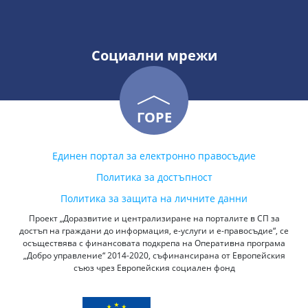
Социални мрежи
ГОРЕ
Единен портал за електронно правосъдие
Политика за достъпност
Политика за защита на личните данни
Проект „Доразвитие и централизиране на порталите в СП за
достъп на граждани до информация, е-услуги и е-правосъдие“, се
осъществява с финансовата подкрепа на Оперативна програма
„Добро управление“ 2014-2020, съфинансирана от Европейския
съюз чрез Европейския социален фонд