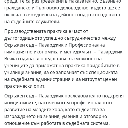
среда. Те са разпределени в Наказателно, Въззивно
гражданско и Търговско деловодство, където ще се
включат в ежедневната дейност под ръководството
на съдебните служители.
Производствената практика е част от
дългогодишното успешно сътрудничество между
Окръжен съд – Пазарджик и Професионална
гимназия по икономика и мениджмънт – Пазарджик.
Всяка година тя предоставя възможност на
учениците да приложат на практика придобитите в
училище знания, да се запознаят със спецификата
на съдебната администрация и да натрупат ценен
практически опит.
Окръжен съд – Пазарджик последователно подкрепя
инициативите, насочени към професионалното
развитие на младите хора, като съдейства за
изграждането на знания, умения и отговорно
отношение към работата в съдебната система.