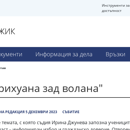
Инструменти за
достъпност
ДЖИК
кументи
Информация за дела
Връзки
ития
рихуана зад волана"
А РЕДАКЦИЯ 5 ДЕКЕМВРИ 2023
СЪБИТИЕ
 темата, с която съдия Ирина Джунева запозна учениците
аст – информиран избор и гражданско доверие. Отворе