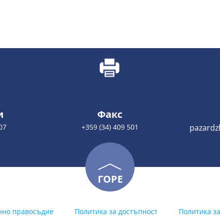
и
Факс
07
+359 (34) 409 501
pazardz
ГОРЕ
нно правосъдие
Политика за достъпност
Политика з