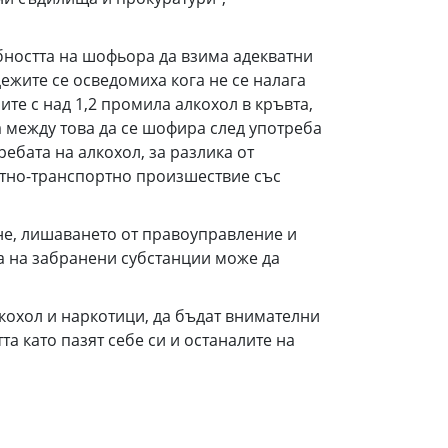
бността на шофьора да взима адекватни
ежите се осведомиха кога не се налага
те с над 1,2 промила алкохол в кръвта,
та между това да се шофира след употреба
ебата на алкохол, за разлика от
ътно-транспортно произшествие със
не, лишаването от правоуправление и
а на забранени субстанции може да
кохол и наркотици, да бъдат внимателни
а като пазят себе си и останалите на