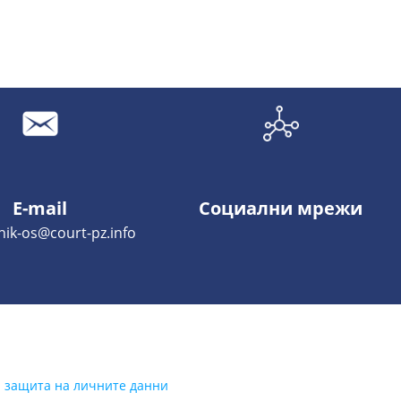
E-mail
Социални мрежи
hik-os@court-pz.info
а защита на личните данни