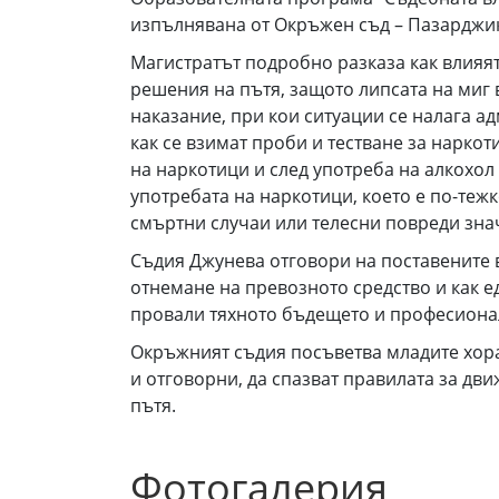
изпълнявана от Окръжен съд – Пазарджи
Магистратът подробно разказа как влияя
решения на пътя, защото липсата на миг 
наказание, при кои ситуации се налага ад
как се взимат проби и тестване за наркот
на наркотици и след употреба на алкохол 
употребата на наркотици, което е по-те
смъртни случаи или телесни повреди зн
Съдия Джунева отговори на поставените 
отнемане на превозното средство и как 
провали тяхното бъдещето и професиона
Окръжният съдия посъветва младите хора 
и отговорни, да спазват правилата за дви
пътя.
Фотогалерия