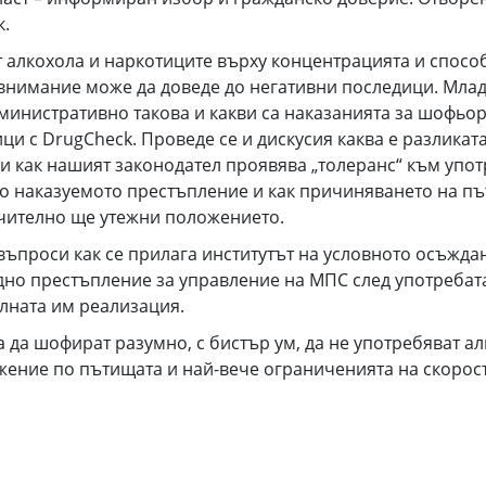
к.
т алкохола и наркотиците върху концентрацията и спосо
внимание може да доведе до негативни последици. Млад
министративно такова и какви са наказанията за шофьори
ици с DrugCheck. Проведе се и дискусия каква е разлика
и как нашият законодател проявява „толеранс“ към употр
жко наказуемото престъпление и как причиняването на п
ачително ще утежни положението.
въпроси как се прилага институтът на условното осъжда
едно престъпление за управление на МПС след употребат
лната им реализация.
да шофират разумно, с бистър ум, да не употребяват ал
жение по пътищата и най-вече ограниченията на скоростт