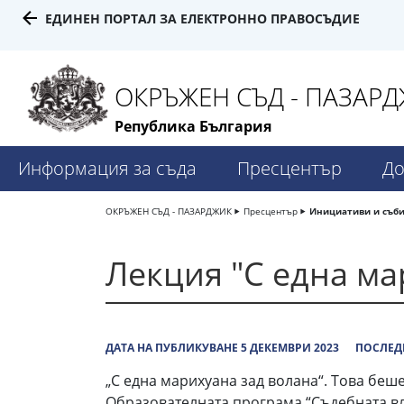
ЕДИНЕН ПОРТАЛ ЗА ЕЛЕКТРОННО ПРАВОСЪДИЕ
ОКРЪЖЕН СЪД - ПАЗАР
Република България
Информация за съда
Пресцентър
До
ОКРЪЖЕН СЪД - ПАЗАРДЖИК
Пресцентър
Инициативи и съб
Лекция "С една ма
ДАТА НА ПУБЛИКУВАНЕ 5 ДЕКЕМВРИ 2023
ПОСЛЕДН
„С една марихуана зад волана“. Това беше
Образователната програма “Съдебната вл