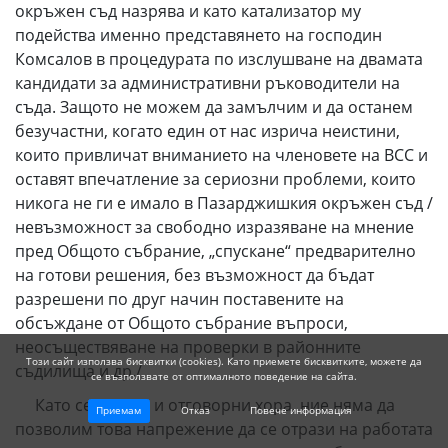
окръжен съд назрява и като катализатор му
подейства именно представянето на господин
Комсалов в процедурата по изслушване на двамата
кандидати за административни ръководители на
съда. Защото не можем да замълчим и да останем
безучастни, когато един от нас изрича неистини,
които привличат вниманието на членовете на ВСС и
оставят впечатление за сериозни проблеми, които
никога не ги е имало в Пазарджишкия окръжен съд /
невъзможност за свободно изразяване на мнение
пред Общото събрание, „спускане“ предварително
на готови решения, без възможност да бъдат
разрешени по друг начин поставените на
обсъждане от Общото събрание въпроси,
неосъществяване на проверки в районните
Този сайт използва бисквитки (cookies). Като приемете бисквитките, можете да
съдилища и др./
се възползвате от оптималното поведение на сайта.
Като сериозни и отговорни хора, ние няма да
Приемам
Отказ
Повече информация
позволим това напрежение да се отрази на работата