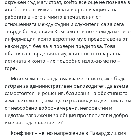
окръжен съд магистрат, който все още не познава в
дълбочина всички аспекти в организацията на
работата в него и чиито впечатления от
отношенията между съдии и служители са за сега
твърде бегли, съдия Комсалов си позволи да изнесе
информация, която вероятно му е предоставена от
някой друг, без да я провери преди това. Това
обяснява твърденията му, които не отговарят на
истината и които ние подробно изложихме по –
горе.
Можем ли тогава да очакваме от него, ако бъде
избран за административен ръководител, да взема
самостоятелни решения, базирани на обективната
действителност, или ще се ръководи в действията си
от неособено добронамерени, некоректни и
недотам загрижени за общия просперитет и добро
име на съда съветници?
Конфликт – не, но напрежение в Пазарджишкия