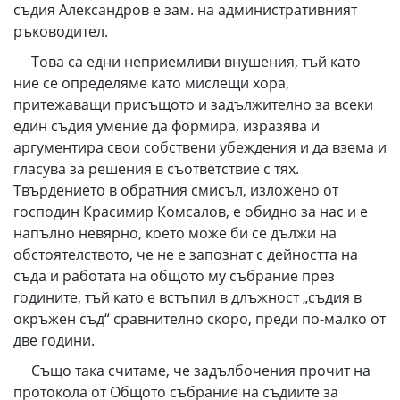
съдия Александров е зам. на административният
ръководител.
Това са едни неприемливи внушения, тъй като
ние се определяме като мислещи хора,
притежаващи присъщото и задължително за всеки
един съдия умение да формира, изразява и
аргументира свои собствени убеждения и да взема и
гласува за решения в съответствие с тях.
Твърдението в обратния смисъл, изложено от
господин Красимир Комсалов, е обидно за нас и е
напълно невярно, което може би се дължи на
обстоятелството, че не е запознат с дейността на
съда и работата на общото му събрание през
годините, тъй като е встъпил в длъжност „съдия в
окръжен съд“ сравнително скоро, преди по-малко от
две години.
Също така считаме, че задълбочения прочит на
протокола от Общото събрание на съдиите за