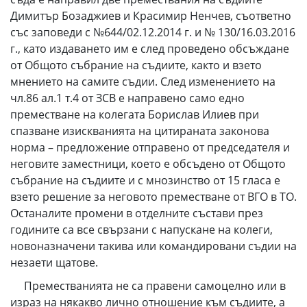
Димитър Бозаджиев и Красимир Ненчев, съответно
със заповеди с №644/02.12.2014 г. и № 130/16.03.2016
г., като издаването им е след проведено обсъждане
от Общото събрание на съдиите, както и взето
мнението на самите съдии. След изменението на
чл.86 ал.1 т.4 от ЗСВ е направено само едно
преместване на колегата Борислав Илиев при
спазване изискванията на цитираната законова
норма – предложение отправено от председателя и
неговите заместници, което е обсъдено от Общото
събрание на съдиите и с мнозинство от 15 гласа е
взето решение за неговото преместване от ВГО в ТО.
Останалите промени в отделните състави през
годините са все свързани с напускане на колеги,
новоназначени такива или командировани съдии на
незаети щатове.
Преместванията не са правени самоцелно или в
израз на някакво лично отношение към съдиите, а