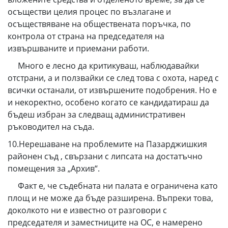
осъществи целия процес по възлагане и
осъществяване на обществената поръчка, по
контрола от страна на председателя на
извършваните и приемани работи.
Много е лесно да критикуваш, наблюдавайки
отстрани, а и ползвайки се след това с охота, наред с
всички останали, от извършените подобрения. Но е
и некоректно, особено когато се кандидатираш да
бъдеш избран за следващ административен
ръководител на съда.
10.Нерешаване на проблемите на Пазарджишкия
районен съд , свързани с липсата на достатъчно
помещения за „Архив“.
Факт е, че съдебната ни палата е ограничена като
площ и не може да бъде разширена. Въпреки това,
доколкото ни е известно от разговори с
председателя и заместниците на ОС, е намерено