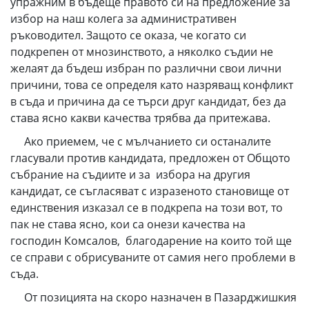
упражним в бъдеще правото си на предложение за
избор на наш колега за административен
ръководител. Защото се оказа, че когато си
подкрепен от мнозинството, а няколко съдии не
желаят да бъдеш избран по различни свои лични
причини, това се определя като назряващ конфликт
в съда и причина да се търси друг кандидат, без да
става ясно какви качества трябва да притежава.
Ако приемем, че с мълчанието си останалите
гласували против кандидата, предложен от Общото
събрание на съдиите и за избора на другия
кандидат, се съгласяват с изразеното становище от
единствения изказал се в подкрепа на този вот, то
пак не става ясно, кои са онези качества на
господин Комсалов, благодарение на които той ще
се справи с обрисуваните от самия него проблеми в
съда.
От позицията на скоро назначен в Пазарджишкия