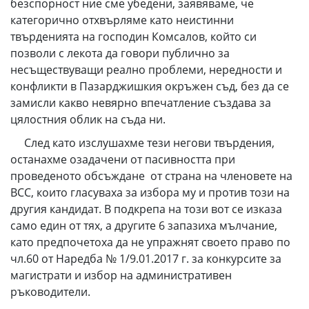
безспорност ние сме убедени, заявяваме, че
категорично отхвърляме като неистинни
твърденията на господин Комсалов, който си
позволи с лекота да говори публично за
несъществуващи реално проблеми, нередности и
конфликти в Пазарджишкия окръжен съд, без да се
замисли какво невярно впечатление създава за
цялостния облик на съда ни.
След като изслушахме тези негови твърдения,
останахме озадачени от пасивността при
проведеното обсъждане от страна на членовете на
ВСС, които гласуваха за избора му и против този на
другия кандидат. В подкрепа на този вот се изказа
само един от тях, а другите 6 запазиха мълчание,
като предпочетоха да не упражнят своето право по
чл.60 от Наредба № 1/9.01.2017 г. за конкурсите за
магистрати и избор на административен
ръководители.