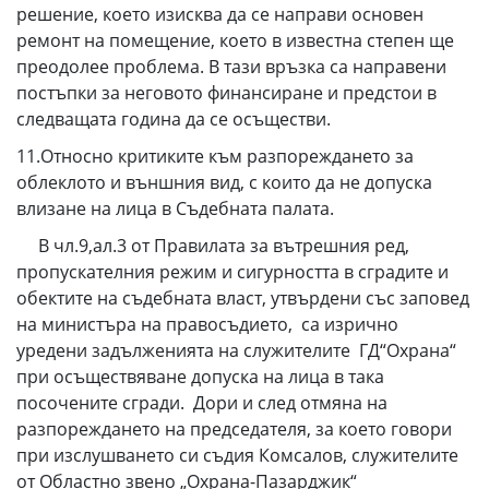
решение, което изисква да се направи основен
ремонт на помещение, което в известна степен ще
преодолее проблема. В тази връзка са направени
постъпки за неговото финансиране и предстои в
следващата година да се осъществи.
11.Относно критиките към разпореждането за
облеклото и външния вид, с които да не допуска
влизане на лица в Съдебната палата.
В чл.9,ал.3 от Правилата за вътрешния ред,
пропускателния режим и сигурността в сградите и
обектите на съдебната власт, утвърдени със заповед
на министъра на правосъдието, са изрично
уредени задълженията на служителите ГД“Охрана“
при осъществяване допуска на лица в така
посочените сгради. Дори и след отмяна на
разпореждането на председателя, за което говори
при изслушването си съдия Комсалов, служителите
от Областно звено „Охрана-Пазарджик“