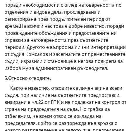
поради необходимост и с оглед натовареността по
отделения и видове дела, проследявана и
регистрирана през продължителен период от
време.На всички нас това е добре известно, поради
провежданите обсъждания и предоставяните ни
справки за натовареността през съответните
периоди. Другото е въпрос на лични интерпретации
от съдия Комсалов и засегнатите от преместванията
съдии, изразили и становище в негова подкрепа за
избора му за административен ръководител.
5.Относно отводите.
Както е известно, отводите са личен акт на всеки
съдия, при наличие на съответните предпоставки,
визирани в чл.22 от ГПК и не подлежат на контрол от
страна на председателя на съда. Но трябва да
отбележим, че всеки отвод се докладва на
председателя, който се разпорежда във връзка с
новото разпределение на делото, т. е. председателя