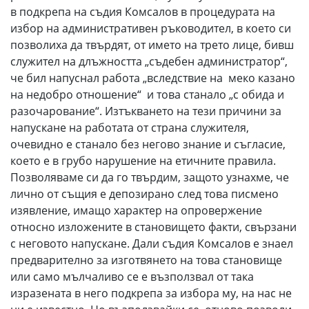
в подкрепа на съдия Комсалов в процедурата на
избор на административен ръководител, в което си
позволиха да твърдят, от името на трето лице, бивш
служител на длъжността „съдебен администратор“,
че бил напуснал работа „вследствие на меко казано
на недобро отношение“ и това станало „с обида и
разочарование“. Изтъкването на тези причини за
напускане на работата от страна служителя,
очевидно е станало без негово знание и съгласие,
което е в грубо нарушение на етичните правила.
Позволяваме си да го твърдим, защото узнахме, че
лично от същия е депозирано след това писмено
изявление, имащо характер на опровержение
относно изложените в становището факти, свързани
с неговото напускане. Дали съдия Комсалов е знаел
предварително за изготвянето на това становище
или само мълчаливо се е възползвал от така
изразената в него подкрепа за избора му, на нас не