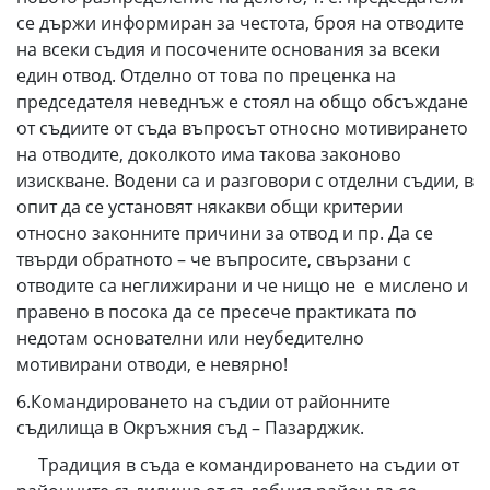
се държи информиран за честота, броя на отводите
на всеки съдия и посочените основания за всеки
един отвод. Отделно от това по преценка на
председателя неведнъж е стоял на общо обсъждане
от съдиите от съда въпросът относно мотивирането
на отводите, доколкото има такова законово
изискване. Водени са и разговори с отделни съдии, в
опит да се установят някакви общи критерии
относно законните причини за отвод и пр. Да се
твърди обратното – че въпросите, свързани с
отводите са неглижирани и че нищо не е мислено и
правено в посока да се пресече практиката по
недотам основателни или неубедително
мотивирани отводи, е невярно!
6.Командироването на съдии от районните
съдилища в Окръжния съд – Пазарджик.
Традиция в съда е командироването на съдии от