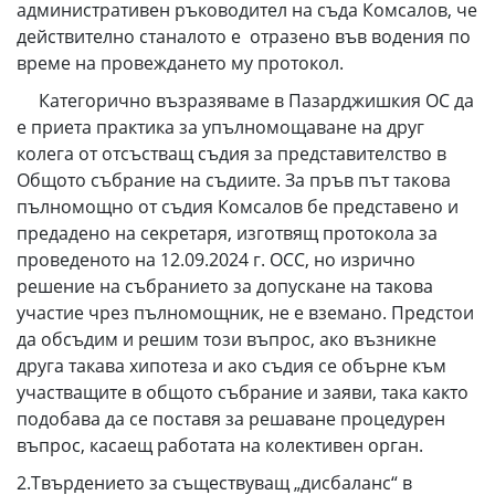
административен ръководител на съда Комсалов, че
действително станалото е отразено във водения по
време на провеждането му протокол.
Категорично възразяваме в Пазарджишкия ОС да
е приета практика за упълномощаване на друг
колега от отсъстващ съдия за представителство в
Общото събрание на съдиите. За пръв път такова
пълномощно от съдия Комсалов бе представено и
предадено на секретаря, изготвящ протокола за
проведеното на 12.09.2024 г. ОСС, но изрично
решение на събранието за допускане на такова
участие чрез пълномощник, не е вземано. Предстои
да обсъдим и решим този въпрос, ако възникне
друга такава хипотеза и ако съдия се обърне към
участващите в общото събрание и заяви, така както
подобава да се поставя за решаване процедурен
въпрос, касаещ работата на колективен орган.
2.Твърдението за съществуващ „дисбаланс“ в