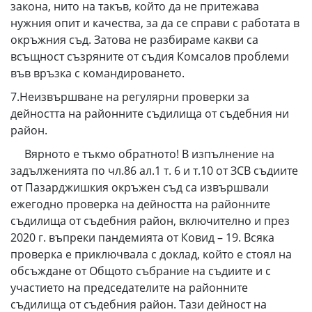
закона, нито на такъв, който да не притежава
нужния опит и качества, за да се справи с работата в
окръжния съд. Затова не разбираме какви са
всъщност съзряните от съдия Комсалов проблеми
във връзка с командироването.
7.Неизвършване на регулярни проверки за
дейността на районните съдилища от съдебния ни
район.
Вярното е тъкмо обратното! В изпълнение на
задълженията по чл.86 ал.1 т. 6 и т.10 от ЗСВ съдиите
от Пазарджишкия окръжен съд са извършвали
ежегодно проверка на дейността на районните
съдилища от съдебния район, включително и през
2020 г. въпреки пандемията от Ковид – 19. Всяка
проверка е приключвала с доклад, който е стоял на
обсъждане от Общото събрание на съдиите и с
участието на председателите на районните
съдилища от съдебния район. Тази дейност на