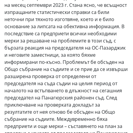
на месец септември 2023 г. Стана ясно, че всъщност
изпращаните статистически справки са били
неточни при тяхното изготвяне, което и е било
основание за липсата на обективна информация. В
последствие са предприети всички необходими
мерки за решаване на проблемите в този съд, с
бързата реакция на председателя на ОС-Пазарджик
и неговите заместници, за която бяхме
информирани по-късно. Проблемът бе обсъден на
Общо събрание на съдиите и се прие да се извърши
разширена проверка от определени от
председателя на съда съдии на целия период от
началото на встъпването в длъжност на сегашния
председател на Панагюрския районен съд. След
приключване на проверката докладът за
резултатите от нея отново бе обсъден на Общо
събрание на съдиите. Междувременно бяха
предприети и още мерки – съставянето на план за