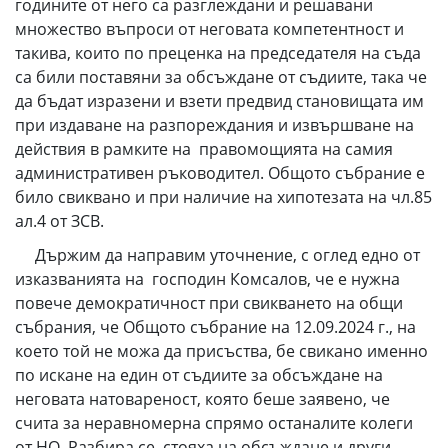
годините от него са разглеждани и решавани
множество въпроси от неговата компетентност и
такива, които по преценка на председателя на съда
са били поставяни за обсъждане от съдиите, така че
да бъдат изразени и взети предвид становищата им
при издаване на разпореждания и извършване на
действия в рамките на правомощията на самия
административен ръководител. Общото събрание е
било свиквано и при наличие на хипотезата на чл.85
ал.4 от ЗСВ.
Държим да направим уточнение, с оглед едно от
изказванията на господин Комсалов, че е нужна
повече демократичност при свикването на общи
събрания, че Общото събрание на 12.09.2024 г., на
което той не можа да присъства, бе свикано именно
по искане на един от съдиите за обсъждане на
неговата натовареност, която беше заявено, че
счита за неравномерна спрямо останалите колеги
от НО. Разбира се, стояха на обсъждане и други