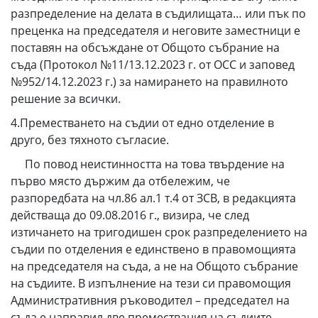
разпределение на делата в съдилищата… или пък по
преценка на председателя и неговите заместници е
поставян на обсъждане от Общото събрание на
съда (Протокол №11/13.12.2023 г. от ОСС и заповед
№952/14.12.2023 г.) за намирането на правилното
решение за всички.
4.Преместването на съдии от едно отделение в
друго, без тяхното съгласие.
По повод неистинността на това твърдение на
първо място държим да отбележим, че
разпоредбата на чл.86 ал.1 т.4 от ЗСВ, в редакцията
действаща до 09.08.2016 г., визира, че след
изтичането на тригодишен срок разпределението на
съдии по отделения е единствено в правомощията
на председателя на съда, а не на Общото събрание
на съдиите. В изпълнение на тези си правомощия
Административния ръководител – председател на
съда е направил две премествания на съдиите