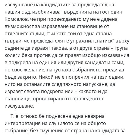
изслушване на кандидатите за председател на
нашия съд, изобличава твърденията на господин
Комсалов, че при провеждането му не е дадена
възможност за изразяване на становище от
отделните съдии, тъй като той от една страна
твърди, че председателят е упражнил „натиск“ върху
съдиите да изразят такова, а от друга страна – група
колеги бяха против да се правят изобщо изказвания
в подкрепа на единия или другия кандидат и сами,
по свое желание, напуснаха събранието, преди да
бъде закрито. Никой не е попречил на тези съдии,
нито на останалите след тяхното напускане, да
изразят своята подкрепа или – каквото и да
становище, провокирано от проведеното
изслушване.
Т. е. отново бе поднесена една невярна
интерпретация на случилото се на общото
събрание, без смущение от страна на кандидата за