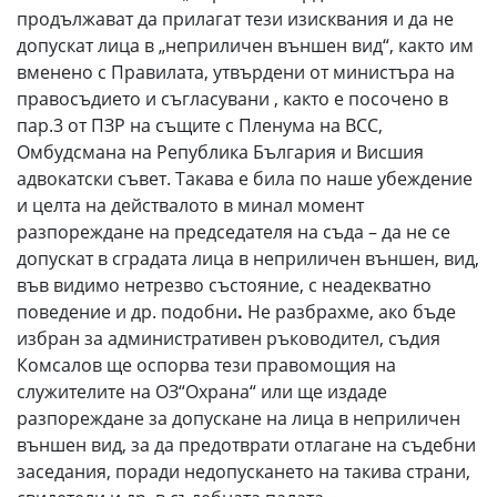
продължават да прилагат тези изисквания и да не
допускат лица в „неприличен външен вид“, както им
вменено с Правилата, утвърдени от министъра на
правосъдието и съгласувани , както е посочено в
пар.3 от ПЗР на същите с Пленума на ВСС,
Омбудсмана на Република България и Висшия
адвокатски съвет. Такава е била по наше убеждение
и целта на действалото в минал момент
разпореждане на председателя на съда – да не се
допускат в сградата лица в неприличен външен, вид,
във видимо нетрезво състояние, с неадекватно
поведение и др. подобни
.
Не разбрахме, ако бъде
избран за административен ръководител, съдия
Комсалов ще оспорва тези правомощия на
служителите на ОЗ“Охрана“ или ще издаде
разпореждане за допускане на лица в неприличен
външен вид, за да предотврати отлагане на съдебни
заседания, поради недопускането на такива страни,