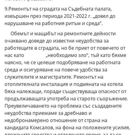
9.Ремонтът на сградата на Съдебната палата,
извършен през периода 2021-2022 г. „довел до
нарушаване на работния ритъм и среда“.
Обемът и мащабът на ремонтните дейности
очаквано доведе до известни неудобства за
работещите в сградата, но бе приет от повечето от
нас като „необходимо зло“, тъй като бяхме
наясно, че се целеше подобряване на работната
среда и осигуряване на повече удобства за
служителите и магистратите. Ремонтът на
отоплителната инсталация и подмяната на котела
бяха належащи, поради съществуваща опасност от
продължаващата употреба на старото съоръжение.
Преувеличаването на проблема със създадените
неудобства приемаме за дребнаво и
недобронамерено отношение от страна на
кандидата Комсалов, на фона на положените усилия,
вложените средства и отделеното време, за да се