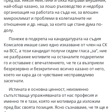
пред Вас някои неистини и бяха направи внушения,
най-общо казано, за лошо ръководство и недобра
организация на работата на съда ни, за влошен
микроклимат и проблеми в колегиалните ни
отношение и др. неща, за които ще стане дума по-
долу.
Понеже в подкрепа на кандидатурата на съдия
Комсалов имаше само едно изказване от член на СК
на ВСС, а този кандидат получи седем гласа „за“, ние
не разбрахме мотивите на останалите подкрепили
го и оставаме с впечатлението, че те са възприели
безрезервно и безкритично всичко казано от него,
което ни кара да се чувстваме несправедливо
засегнати.
Истината е основна ценност, неизменно
съпътстваща упражняваната от нас професия и
именно тя е тази, която ни мотивира да изложим
пред Вас своята позиция. Ясно съзнаваме, че тя ще е