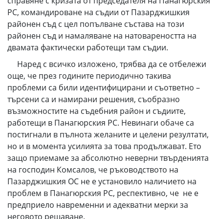
справяне с кризата от председателя на Панагюрския
РС, командироване на съдии от Пазарджишкия
районен съд с цел попълване състава на този
районен съд и намаляване на натовареността на
двамата фактически работещи там съдии.
Наред с всичко изложено, трябва да се отбележи
още, че през годините периодично такива
проблеми са били идентифицирани и съответно –
търсени са и намирани решения, съобразно
възможностите на съдебния район и съдиите,
работещи в Панагюрския РС. Невинаги обаче са
постигнали в пълнота желаните и целени резултати,
но и в момента усилията за това продължават. Ето
защо приемаме за абсолютно неверни твърденията
на господин Комсалов, че ръководството на
Пазарджишкия ОС не е установило наличието на
проблем в Панагюрския РС, респективно, че не е
предприело навременни и адекватни мерки за
неговото решаване.