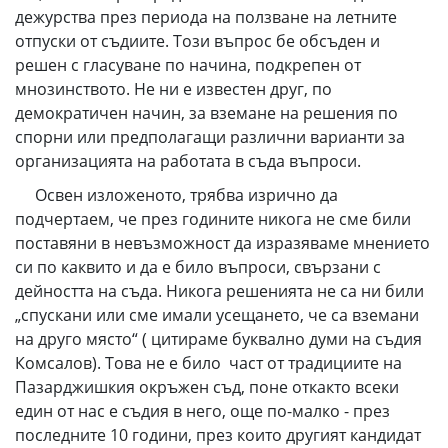
дежурства през периода на ползване на летните
отпуски от съдиите. Този въпрос бе обсъден и
решен с гласуване по начина, подкрепен от
мнозинството. Не ни е известен друг, по
демократичен начин, за вземане на решения по
спорни или предполагащи различни варианти за
организацията на работата в съда въпроси.
Освен изложеното, трябва изрично да
подчертаем, че през годините никога не сме били
поставяни в невъзможност да изразяваме мнението
си по каквито и да е било въпроси, свързани с
дейността на съда. Никога решенията не са ни били
„спускани или сме имали усещането, че са вземани
на друго място“ ( цитираме буквално думи на съдия
Комсалов). Това не е било част от традициите на
Пазарджишкия окръжен съд, поне откакто всеки
един от нас е съдия в него, още по-малко - през
последните 10 години, през които другият кандидат