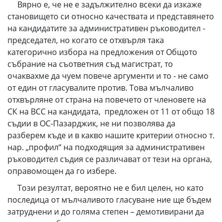
Вярно е, че не е задължително всеки да изкаже
становището си относно качествата и представянето
на кандидатите за административен ръководител -
председател, но когато се отхвърля така
категорично избора на предложения от Общото
събрание на съответния съд магистрат, то
очаквахме да чуем повече аргументи и то - не само
от един от гласувалите против. Това мълчаливо
отхвърляне от страна на повечето от членовете на
СК на ВСС на кандидата, предложен от 11 от общо 18
съдии в ОС-Пазарджик, не ни позволява да
разберем къде и в какво нашите критерии относно т.
нар. „профил“ на подходящия за административен
ръководител съдия се различават от тези на органа,
оправомощен да го избере.
Този резултат, вероятно не е бил целен, но като
последица от мълчаливото гласуване ние ще бъдем
затруднени и до голяма степен – демотивирани да