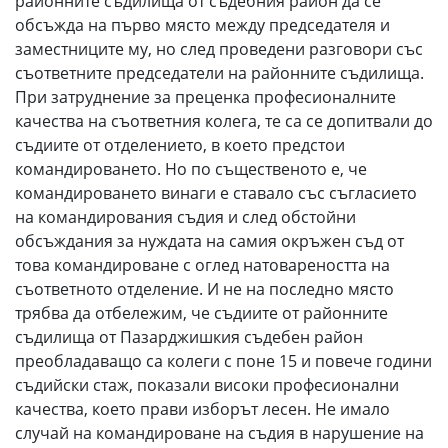
районните съдилища от съдебния район да се
обсъжда на първо място между председателя и
заместниците му, но след проведени разговори със
съответните председатели на районните съдилища.
При затруднение за преценка професионалните
качества на съответния колега, те са се допитвали до
съдиите от отделението, в което предстои
командироването. Но по същественото е, че
командироването винаги е ставало със съгласието
на командирования съдия и след обстойни
обсъждания за нуждата на самия окръжен съд от
това командироване с оглед натовареността на
съответното отделение. И не на последно място
трябва да отбележим, че съдиите от районните
съдилища от Пазарджишкия съдебен район
преобладаващо са колеги с поне 15 и повече години
съдийски стаж, показали високи професионални
качества, което прави изборът лесен. Не имало
случай на командироване на съдия в нарушение на