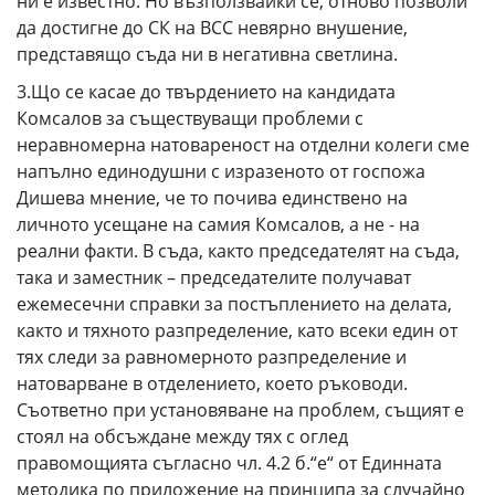
ни е известно. Но възползвайки се, отново позволи
да достигне до СК на ВСС невярно внушение,
представящо съда ни в негативна светлина.
3.Що се касае до твърдението на кандидата
Комсалов за съществуващи проблеми с
неравномерна натовареност на отделни колеги сме
напълно единодушни с изразеното от госпожа
Дишева мнение, че то почива единствено на
личното усещане на самия Комсалов, а не - на
реални факти. В съда, както председателят на съда,
така и заместник – председателите получават
ежемесечни справки за постъплението на делата,
както и тяхното разпределение, като всеки един от
тях следи за равномерното разпределение и
натоварване в отделението, което ръководи.
Съответно при установяване на проблем, същият е
стоял на обсъждане между тях с оглед
правомощията съгласно чл. 4.2 б.“е“ от Единната
методика по приложение на принципа за случайно