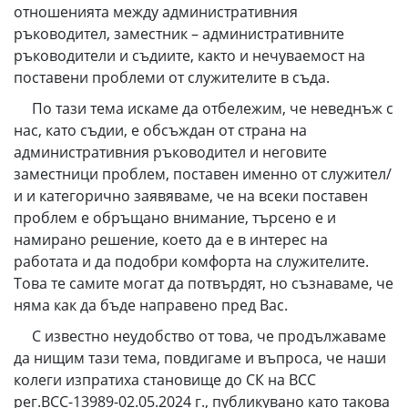
отношенията между административния
ръководител, заместник – административните
ръководители и съдиите, както и нечуваемост на
поставени проблеми от служителите в съда.
По тази тема искаме да отбележим, че неведнъж с
нас, като съдии, е обсъждан от страна на
административния ръководител и неговите
заместници проблем, поставен именно от служител/
и и категорично заявяваме, че на всеки поставен
проблем е обръщано внимание, търсено е и
намирано решение, което да е в интерес на
работата и да подобри комфорта на служителите.
Това те самите могат да потвърдят, но съзнаваме, че
няма как да бъде направено пред Вас.
С известно неудобство от това, че продължаваме
да нищим тази тема, повдигаме и въпроса, че наши
колеги изпратиха становище до СК на ВСС
рег.ВСС-13989-02.05.2024 г., публикувано като такова