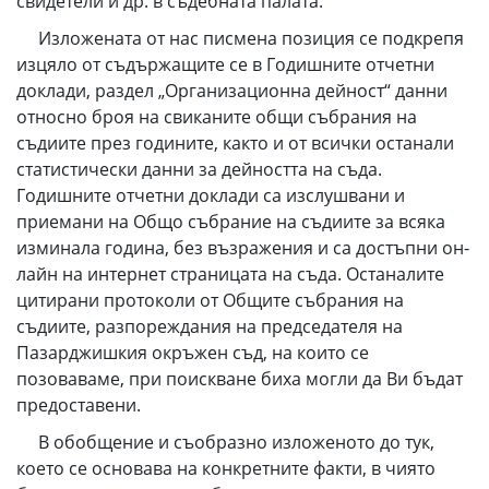
свидетели и др. в съдебната палата.
Изложената от нас писмена позиция се подкрепя
изцяло от съдържащите се в Годишните отчетни
доклади, раздел „Организационна дейност“ данни
относно броя на свиканите общи събрания на
съдиите през годините, както и от всички останали
статистически данни за дейността на съда.
Годишните отчетни доклади са изслушвани и
приемани на Общо събрание на съдиите за всяка
изминала година, без възражения и са достъпни он-
лайн на интернет страницата на съда. Останалите
цитирани протоколи от Общите събрания на
съдиите, разпореждания на председателя на
Пазарджишкия окръжен съд, на които се
позоваваме, при поискване биха могли да Ви бъдат
предоставени.
В обобщение и съобразно изложеното до тук,
което се основава на конкретните факти, в чиято