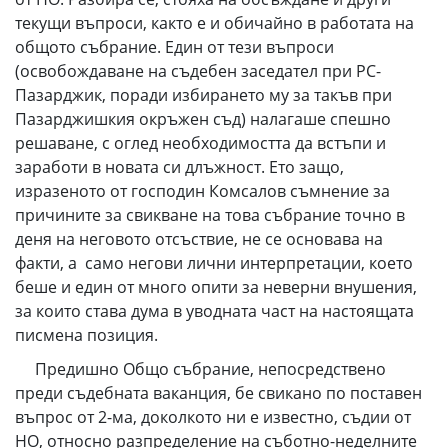
текущи въпроси, както е и обичайно в работата на
общото събрание. Един от тези въпроси
(освобождаване на съдебен заседател при РС-
Пазарджик, поради избирането му за такъв при
Пазарджишкия окръжен съд) налагаше спешно
решаване, с оглед необходимостта да встъпи и
заработи в новата си длъжност. Ето защо,
изразеното от господин Комсалов съмнение за
причините за свикване на това събрание точно в
деня на неговото отсъствие, не се основава на
факти, а само негови лични интерпретации, което
беше и един от много опити за неверни внушения,
за които става дума в уводната част на настоящата
писмена позиция.
Предишно Общо събрание, непосредствено
преди съдебната ваканция, бе свикано по поставен
въпрос от 2-ма, доколкото ни е известно, съдии от
НО, относно разпределение на съботно-неделните