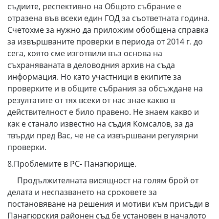
съдиите, респективно на Общото събрание е
отразена във всеки един ГОД за съответната година.
Счетохме за нужно да приложим обобщена справка
за извършваните проверки в периода от 2014 г. до
сега, която сме изготвили въз основа на
съхраняваната в деловодния архив на съда
информация. Но като участници в екипите за
проверките и в общите събрания за обсъждане на
резултатите от тях всеки от нас знае какво в
действителност е било правено. Не знаем какво и
как е станало известно на съдия Комсалов, за да
твърди пред Вас, че не са извършвани регулярни
проверки.
8.Проблемите в РС- Панагюрище.
Продължителната висящност на голям брой от
делата и неспазването на сроковете за
постановяване на решения и мотиви към присъди в
Панагюрския районен съд бе установен в началото