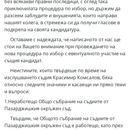
без всякакви правни последици, с оглед така
приключилата процедура по избор, но държим да
разсеем заблудите и внушенията, които направи
нашият колега, в стремежа си да получи гласове в
подкрепа на своята кандидатура.
Оставаме с надеждата, че написаното от нас ще
стои на Вашето внимание при провеждането на
нова процедура по избор с евентуалното участие на
същия кандидат.
Неистините, които твърдеше по време на
изслушването съдия Красимир Комсалов, бяха
относно следните значими и касаещи ни пряко теми
и въпроси:
1.Неработещо Общо събрание на съдиите от
Пазарджишкия окръжен съд.
Твърдим, че Общото събрание на съдиите от
Пазарджишкия окръжен съд е работещо, като през