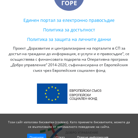
ГОРЕ
Единен портал за електронно правосъдие
Политика за достъпност
Политика за защита на личните данни
Проект „Доразвитие и централизиране на порталите в СП за
достъп на граждани до информация, е-услуги и е-правосъдие“, се
осъществява с финансовата подкрепа на Оперативна програма
„Добро управление“ 2014-2020, съфинансирана от Европейския
съюз чрез Европейския социален фонд
Този сайт използва бисквитки (cookies). Като приемете бисквитките, можете да
се възползвате от оптималното поведение на сайта.
Приемам
Отказ
Повече информация