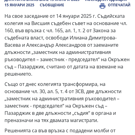
15 ЯНУАРИ 2025
СЪОБЩЕНИЕ
ОТПЕЧАТАЙ
На свое заседание от 14 януари 2025 г. Съдийската
колегия на Висшия съдебен съвет на основание чл.
160, във връзка с чл. 165, ал. 1, т. 2 от Закона за
съдебната власт, освободи Илиана Димитрова-
Васева и Александър Александров от заеманите
длъжности „заместник на административния
ръководител – заместник - председател“ на Окръжен
съд – Пазарджик, считано от датата на вземане на
решението.
Също от днес колегията трансформира, на
основание чл. 30, ал. 5, т. 4 от ЗСВ, две длъжности
„заместник на административния ръководител –
заместник - председател“ на Окръжен съд –
Пазарджик в две длъжности „съдия“ в органа и
преназначи на тях двамата магистрати.
Решенията са във връзка с подадени молби от