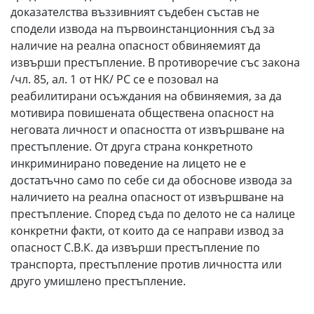
доказателства въззивният съдебен състав не
сподели извода на първоинстанционния съд за
наличие на реална опасност обвиняемият да
извърши престъпление. В противоречие със закона
/чл. 85, ал. 1 от НК/ РС се е позовал на
реабилитирани осъждания на обвиняемия, за да
мотивира повишената обществена опасност на
неговата личност и опасността от извършване на
престъпление. От друга страна конкретното
инкриминирано поведение на лицето не е
достатъчно само по себе си да обоснове извода за
наличието на реална опасност от извършване на
престъпление. Според съда по делото не са налице
конкретни факти, от които да се направи извод за
опасност С.В.К. да извърши престъпление по
транспорта, престъпление против личността или
друго умишлено престъпление.