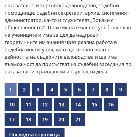
наказателно и търговско деловодство, съдебни
помощници, съдебни секретари, архив, системният
администратор, както и служителят „Връзки с
обществеността“. Практиката е част от учебния план
на учениците и има за цел да надгради
теоретичните им знания чрез реална работа в
съдебна институция, като ще се запознаят с
дейността на съдебните деловодства и ще имат
възможност да присъстват на съдебни заседания по
наказателни, граждански и търговски дела.
1
2
3
4
5
6
7
8
9
10
11
12
13
14
15
16
17
18
19
20
21
Последна страница