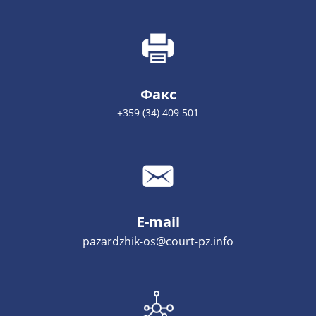
Факс
+359 (34) 409 501
E-mail
pazardzhik-os@court-pz.info