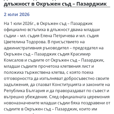
длъжност в Окръжен съд – Пазарджик
2 юли 2026
На 1 юли 2026г., в Окръжен съд – Пазарджик
официално встъпиха в длъжност двама младши
съдии – мл. съдия Елена Петричева и мл. съдия
Цветелина Тодорова. В присъствието на
административния ръководител – председател на
Окръжен съд – Пазарджик съдия Красимир
Комсалов и съдиите от Окръжен съд – Пазарджик,
младши съдиите прочетоха клетвения лист и
положиха тържествена клетва, с която поеха
отговорността да изпълняват добросъвестно своите
задължения, да спазват Конституцията и законите на
Република България и да правораздават по съвест и
вътрешно убеждение. След официалната церемония
новоназначените младши съдии бяха поздравени от
съдиите в Окръжен съд – Пазарджик, които им