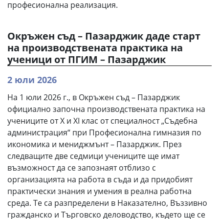
професионална реализация.
Окръжен съд – Пазарджик даде старт
на производствената практика на
ученици от ПГИМ – Пазарджик
2 юли 2026
На 1 юли 2026 г., в Окръжен съд – Пазарджик
официално започна производствената практика на
учениците от X и XI клас от специалност „Съдебна
администрация“ при Професионална гимназия по
икономика и мениджмънт – Пазарджик. През
следващите две седмици учениците ще имат
възможност да се запознаят отблизо с
организацията на работа в съда и да придобият
практически знания и умения в реална работна
среда. Те са разпределени в Наказателно, Въззивно
гражданско и Търговско деловодство, където ще се