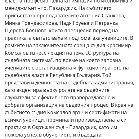
клас на Професионалната гимназия по икономика и
мениджмънт – гр. Пазарджик. На събитието
присъстваха преподавателите Антония Станкова,
Минка Трендафилова, Надя Груева и Петранка
Щерева-Боянова, които през целия период на
практиката съпътстваха и подпомагаха учениците. В
рамките на заключителната среща съдия Красимир
Комсалов изнесе лекция на тема „Структура на
съдебната система“, по време на която запозна
учениците с организацията и функционирането на
съдебната власт в Република България. Той
представи и дейността на съдебната администрация,
като акцентира върху ролята на съдебните
служители за ефективното правораздаване и
добрата организация на съдебния процес. В края на
събитието съдия Комсалов връчи сертификати на
всички ученици, преминали производствената си
практика в Окръжен съд – Пазарджик, като им
пожела успех в обучението и бъдещата