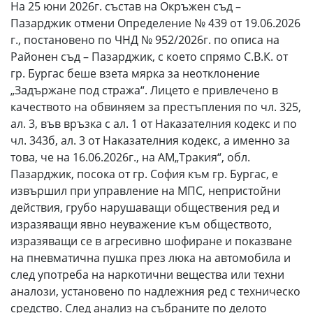
На 25 юни 2026г. състав на Окръжен съд –
Пазарджик отмени Определение № 439 от 19.06.2026
г., постановено по ЧНД № 952/2026г. по описа на
Районен съд – Пазарджик, с което спрямо С.В.К. от
гр. Бургас беше взета мярка за неотклонение
„Задържане под стража“. Лицето е привлечено в
качеството на обвиняем за престъпления по чл. 325,
ал. 3, във връзка с ал. 1 от Наказателния кодекс и по
чл. 343б, ал. 3 от Наказателния кодекс, а именно за
това, че на 16.06.2026г., на АМ„Тракия“, обл.
Пазарджик, посока от гр. София към гр. Бургас, е
извършил при управление на МПС, непристойни
действия, грубо нарушаващи обществения ред и
изразяващи явно неуважение към обществото,
изразяващи се в агресивно шофиране и показване
на пневматична пушка през люка на автомобила и
след употреба на наркотични вещества или техни
аналози, установено по надлежния ред с техническо
средство. След анализ на събраните по делото