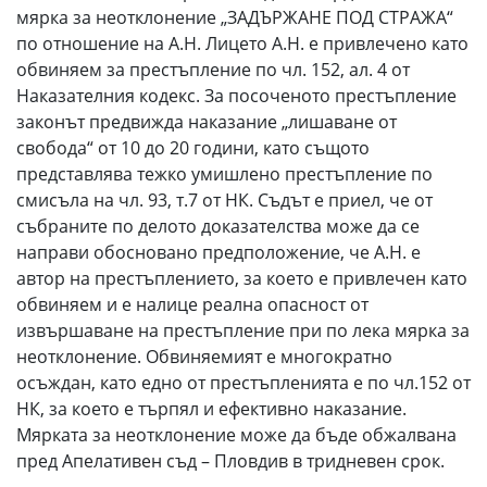
мярка за неотклонение „ЗАДЪРЖАНЕ ПОД СТРАЖА“
по отношение на А.Н. Лицето А.Н. е привлечено като
обвиняем за престъпление по чл. 152, ал. 4 от
Наказателния кодекс. За посоченото престъпление
законът предвижда наказание „лишаване от
свобода“ от 10 до 20 години, като същото
представлява тежко умишлено престъпление по
смисъла на чл. 93, т.7 от НК. Съдът е приел, че от
събраните по делото доказателства може да се
направи обосновано предположение, че А.Н. е
автор на престъплението, за което е привлечен като
обвиняем и е налице реална опасност от
извършаване на престъпление при по лека мярка за
неотклонение. Обвиняемият е многократно
осъждан, като едно от престъпленията е по чл.152 от
НК, за което е търпял и ефективно наказание.
Мярката за неотклонение може да бъде обжалвана
пред Апелативен съд – Пловдив в тридневен срок.