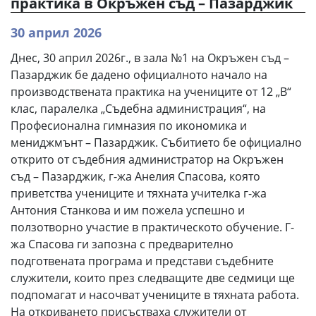
практика в Окръжен съд – Пазарджик
30 април 2026
Днес, 30 април 2026г., в зала №1 на Окръжен съд –
Пазарджик бе дадено официалното начало на
производствената практика на учениците от 12 „В“
клас, паралелка „Съдебна администрация“, на
Професионална гимназия по икономика и
мениджмънт – Пазарджик. Събитието бе официално
открито от съдебния администратор на Окръжен
съд – Пазарджик, г-жа Анелия Спасова, която
приветства учениците и тяхната учителка г-жа
Антония Станкова и им пожела успешно и
ползотворно участие в практическото обучение. Г-
жа Спасова ги запозна с предварително
подготвената програма и представи съдебните
служители, които през следващите две седмици ще
подпомагат и насочват учениците в тяхната работа.
На откриването присъстваха служители от