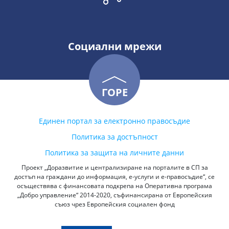
Социални мрежи
ГОРЕ
Единен портал за електронно правосъдие
Политика за достъпност
Политика за защита на личните данни
Проект „Доразвитие и централизиране на порталите в СП за
достъп на граждани до информация, е-услуги и е-правосъдие“, се
осъществява с финансовата подкрепа на Оперативна програма
„Добро управление“ 2014-2020, съфинансирана от Европейския
съюз чрез Европейския социален фонд