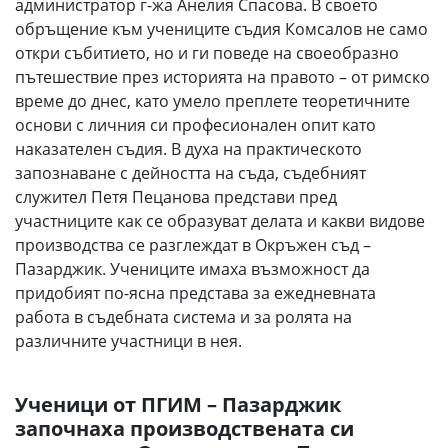
администратор г-жа Анелия Спасова. В своето
обръщение към учениците съдия Комсалов не само
откри събитието, но и ги поведе на своеобразно
пътешествие през историята на правото – от римско
време до днес, като умело преплете теоретичните
основи с личния си професионален опит като
наказателен съдия. В духа на практическото
запознаване с дейността на съда, съдебният
служител Петя Пецанова представи пред
участниците как се образуват делата и какви видове
производства се разглеждат в Окръжен съд –
Пазарджик. Учениците имаха възможност да
придобият по-ясна представа за ежедневната
работа в съдебната система и за ролята на
различните участници в нея.
Ученици от ПГИМ – Пазарджик
започнаха производствената си