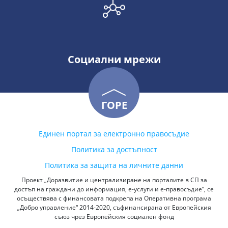
Социални мрежи
ГОРЕ
Единен портал за електронно правосъдие
Политика за достъпност
Политика за защита на личните данни
Проект „Доразвитие и централизиране на порталите в СП за
достъп на граждани до информация, е-услуги и е-правосъдие“, се
осъществява с финансовата подкрепа на Оперативна програма
„Добро управление“ 2014-2020, съфинансирана от Европейския
съюз чрез Европейския социален фонд