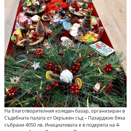
На благотворителния коледен базар, организиран в
Съдебната палата от Окръжен съд – Пазарджик бяха
събрани 4050 лв. Инициативата е в подкрепа на 4-