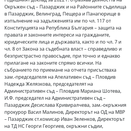
Окръжен съд – Пазарджик и на Районните съдилища
в Пазарджик, Велинград, Пещера и Панагюрище в
изпълнение на задълженията им по чл. 117 от
Конституцията на Република България – защита на
правата и законните интереси на гражданите,
юридическите лица и държавата, както и по чл. 7 и
чл. 8 от Закона за съдебната власт – справедливо и
безпристрастно правосъдие, при точно и еднакво
прилагане на законите спрямо всички. На
събранието по приемане на отчета присъстваха
зам.-председателя на Апелативен съд – Пловдив
Надежда Желязкова, председателят на
Административен съд – Пловдив Мариана Шотева,
И.Ф. председател на Административен съд –
Пазарджик Десислава Кривиралчева, зам.-окръжния
прокурор Васил Малинов, Директорът на ОД на МВР
– Пазарджик ст.комисар Иван Зеленков, Директорът
на ТД НС Георги Георгиев, окръжни съдии,