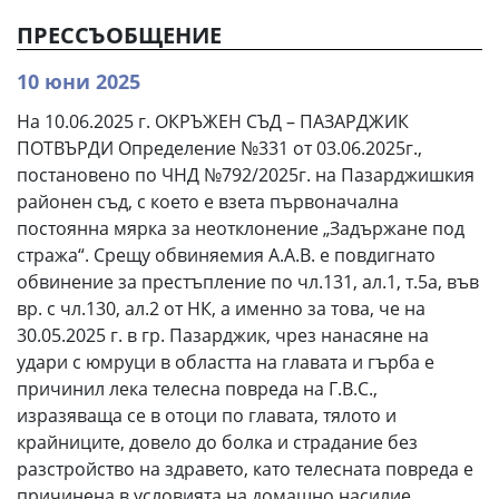
ПРЕССЪОБЩЕНИЕ
10 юни 2025
На 10.06.2025 г. ОКРЪЖЕН СЪД – ПАЗАРДЖИК
ПОТВЪРДИ Определение №331 от 03.06.2025г.,
постановено по ЧНД №792/2025г. на Пазарджишкия
районен съд, с което е взета първоначална
постоянна мярка за неотклонение „Задържане под
стража“. Срещу обвиняемия А.А.В. е повдигнато
обвинение за престъпление по чл.131, ал.1, т.5а, във
вр. с чл.130, ал.2 от НК, а именно за това, че на
30.05.2025 г. в гр. Пазарджик, чрез нанасяне на
удари с юмруци в областта на главата и гърба е
причинил лека телесна повреда на Г.В.С.,
изразяваща се в отоци по главата, тялото и
крайниците, довело до болка и страдание без
разстройство на здравето, като телесната повреда е
причинена в условията на домашно насилие.