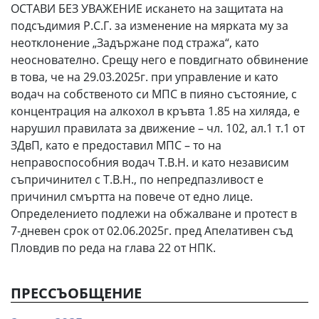
ОСТАВИ БЕЗ УВАЖЕНИЕ искането на защитата на
подсъдимия Р.С.Г. за изменение на мярката му за
неотклонение „Задържане под стража“, като
неоснователно. Срещу него е повдигнато обвинение
в това, че на 29.03.2025г. при управление и като
водач на собственото си МПС в пияно състояние, с
концентрация на алкохол в кръвта 1.85 на хиляда, е
нарушил правилата за движение – чл. 102, ал.1 т.1 от
ЗДвП, като е предоставил МПС – то на
неправоспособния водач Т.В.Н. и като независим
съпричинител с Т.В.Н., по непредпазливост е
причинил смъртта на повече от едно лице.
Определението подлежи на обжалване и протест в
7-дневен срок от 02.06.2025г. пред Апелативен съд
Пловдив по реда на глава 22 от НПК.
ПРЕССЪОБЩЕНИЕ