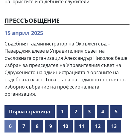
на юристите и съдебните служители.
ПРЕССЪОБЩЕНИЕ
15 април 2025
Съдебният администратор на Окръжен съд –
Пазарджик влезе в Управителния съвет на
съсловната организация Александър Николов беше
избран за председател на Управителния съвет на
Сдружението на администрацията в органите на
съдебната власт. Това стана на годишното отчетно-
изборно събрание на професионалната
организация.
Първа страница
1
2
3
4
5
6
7
8
9
10
11
12
13