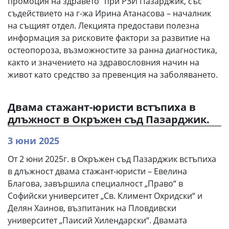
промоция на здравето“ при РЗИ Пазарджик, със
съдействието на г-жа Ирина Атанасова – началник
на същият отдел. Лекцията предостави полезна
информация за рисковите фактори за развитие на
остеопороза, възможностите за ранна диагностика,
както и значението на здравословния начин на
живот като средство за превенция на заболяването.
Двама стажант-юристи встъпиха в
длъжност в Окръжен съд Пазарджик.
3 юни 2025
От 2 юни 2025г. в Окръжен съд Пазарджик встъпиха
в длъжност двама стажант-юристи – Евелина
Благова, завършила специалност „Право“ в
Софийски университет „Св. Климент Охридски“ и
Делян Хаинов, възпитаник на Пловдивски
университет „Паисий Хилендарски“. Двамата