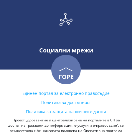
Социални мрежи
ГОРЕ
Единен портал за електронно правосъдие
Политика за достъпност
Политика за защита на личните данни
Проект „Доразвитие и централизиране на порталите в СП за
достъп на граждани до информация, е-услуги и е-правосъдие“, се
осъществява с финансовата подкрепа на Оперативна програма