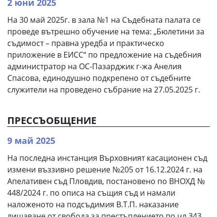
2 юни 2025
На 30 май 2025г. в зала №1 на Съдебната палата се
проведе вътрешно обучение на тема: „Бюлетини за
съдимост – правна уредба и практическо
приложение в ЕИСС“ по предложение на съдебния
администратор на ОС-Пазарджик г-жа Анелия
Спасова, единодушно подкрепено от съдебните
служители на проведено събрание на 27.05.2025 г.
ПРЕССЪОБЩЕНИЕ
9 май 2025
На последна инстанция Върховният касационен съд
измени въззивно решение №205 от 16.12.2024 г. на
Апелативен съд Пловдив, постановено по ВНОХД №
448/2024 г. по описа на същия съд и намали
наложеното на подсъдимия В.Т.П. наказание
лишаване от свобода за престъплението по чл.343,