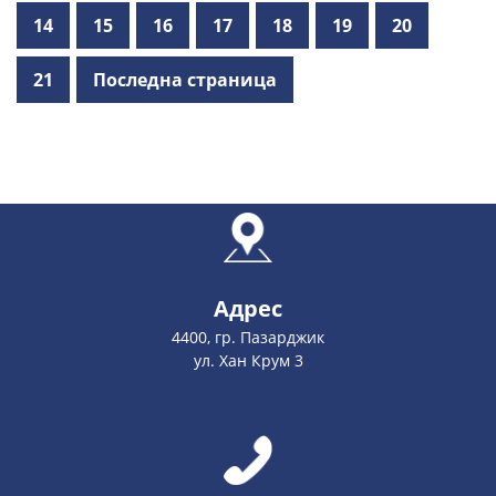
14
15
16
17
18
19
20
21
Последна страница
Адрес
4400, гр. Пазарджик
ул. Хан Крум 3