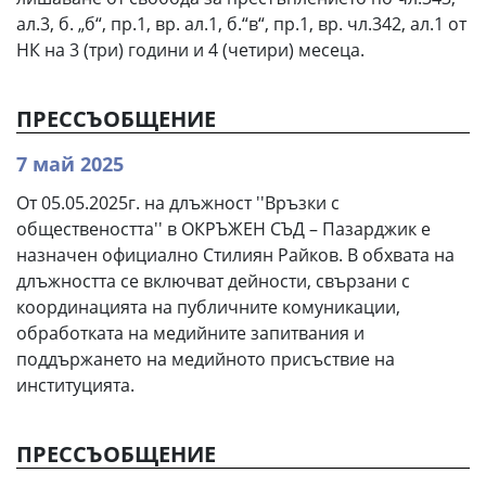
ал.3, б. „б“, пр.1, вр. ал.1, б.“в“, пр.1, вр. чл.342, ал.1 от
НК на 3 (три) години и 4 (четири) месеца.
ПРЕССЪОБЩЕНИЕ
7 май 2025
От 05.05.2025г. на длъжност ''Връзки с
обществеността'' в ОКРЪЖЕН СЪД – Пазарджик е
назначен официално Стилиян Райков. В обхвата на
длъжността се включват дейности, свързани с
координацията на публичните комуникации,
обработката на медийните запитвания и
поддържането на медийното присъствие на
институцията.
ПРЕССЪОБЩЕНИЕ